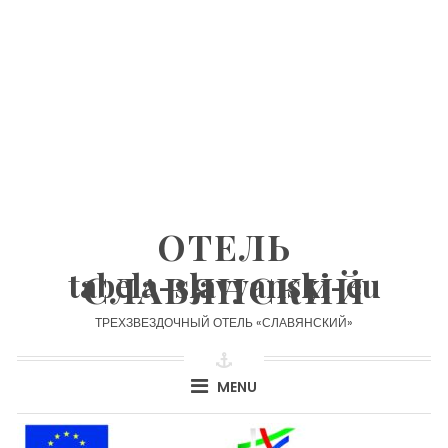
Skip
to
content
ОТЕЛЬ
tabela-slavyanski-eu
СЛАВЯНСКИЙ
ТРЕХЗВЕЗДОЧНЫЙ ОТЕЛЬ «СЛАВЯНСКИЙ»
MENU