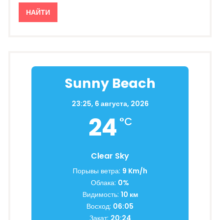
Sunny Beach
23:25,
6 августа, 2026
24
°C
Clear Sky
Порывы ветра:
9 Km/h
Облака:
0%
Видимость:
10 км
Восход:
06:05
Закат:
20:24