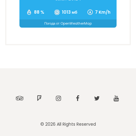
88 %
1013 мб
7 Km/h
Погода от OpenWeatherMap
Tripadvisor
Foursquare
Instagram
Facebook
Twitter
Youtub
© 2026 All Rights Reserved