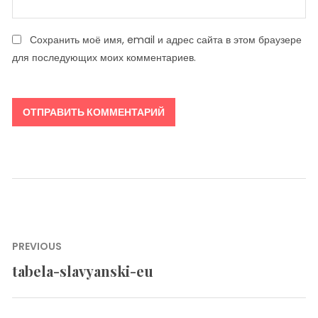
Сохранить моё имя, email и адрес сайта в этом браузере
для последующих моих комментариев.
Навигация
PREVIOUS
по
tabela-slavyanski-eu
Previous
записям
post: