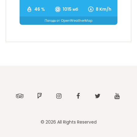
46 %
1015 мб
8 Km/h
Погода от OpenWeatherMap
Tripadvisor
Foursquare
Instagram
Facebook
Twitter
Youtub
© 2026 All Rights Reserved