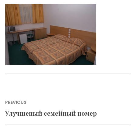
Навигация
PREVIOUS
по
Улучшеный семейный номер
Previous
записям
post: