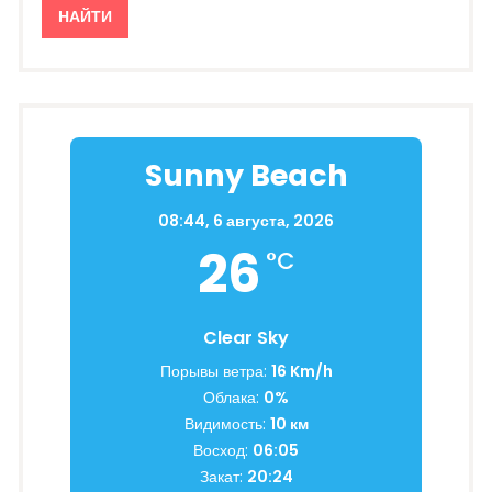
Sunny Beach
08:44,
6 августа, 2026
26
°C
Clear Sky
Порывы ветра:
16 Km/h
Облака:
0%
Видимость:
10 км
Восход:
06:05
Закат:
20:24