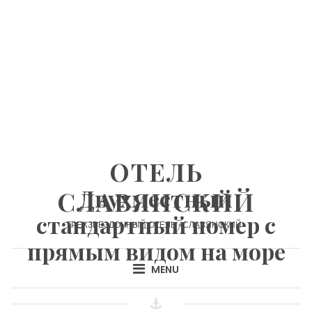
Skip
to
content
ОТЕЛЬ
Двухместный
СЛАВЯНСКИЙ
стандартный номер с
ТРЕХЗВЕЗДОЧНЫЙ ОТЕЛЬ «СЛАВЯНСКИЙ»
прямым видом на море
MENU