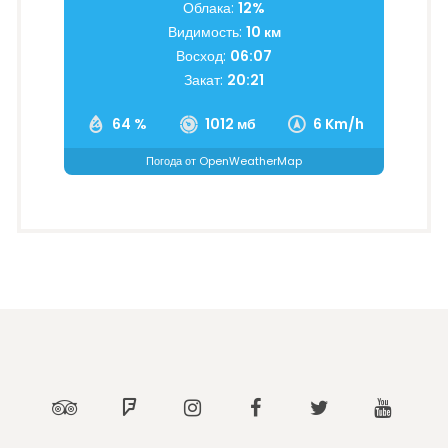
Облака:
12%
Видимость:
10 км
Восход:
06:07
Закат:
20:21
64 %
1012 мб
6 Km/h
Погода от OpenWeatherMap
Tripadvisor
Foursquare
Instagram
Facebook
Twitter
Youtub