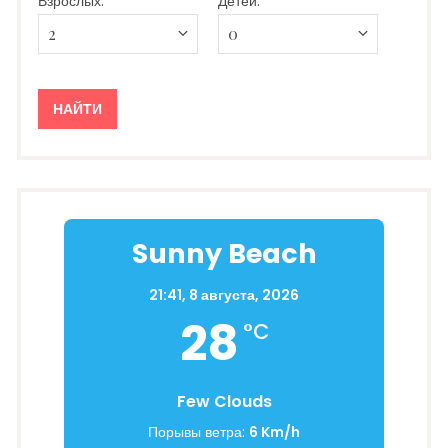
Взрослых:
Детей:
Sunny Beach
21:41,
8 августа, 2026
28
°C
Few Clouds
Порывы ветра:
6 Km/h