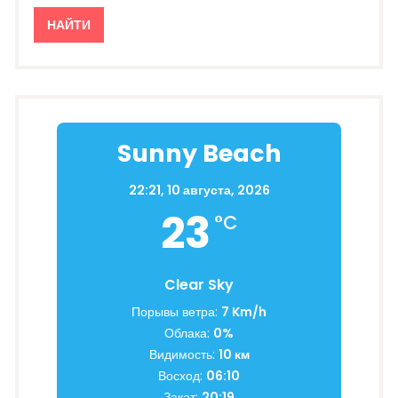
Sunny Beach
22:21,
10 августа, 2026
23
°C
Clear Sky
Порывы ветра:
7 Km/h
Облака:
0%
Видимость:
10 км
Восход:
06:10
Закат:
20:19