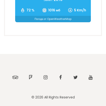
72 %
1016 мб
5 Km/h
Погода от OpenWeatherMap
Tripadvisor
Foursquare
Instagram
Facebook
Twitter
Youtub
© 2026 All Rights Reserved