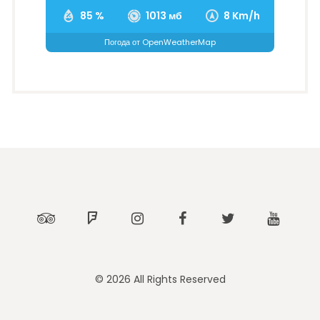
85 %
1013 мб
8 Km/h
Погода от OpenWeatherMap
Tripadvisor
Foursquare
Instagram
Facebook
Twitter
Youtub
© 2026 All Rights Reserved