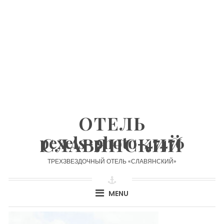
Skip
to
content
ОТЕЛЬ
pexels-photo-47476
СЛАВЯНСКИЙ
ТРЕХЗВЕЗДОЧНЫЙ ОТЕЛЬ «СЛАВЯНСКИЙ»
MENU