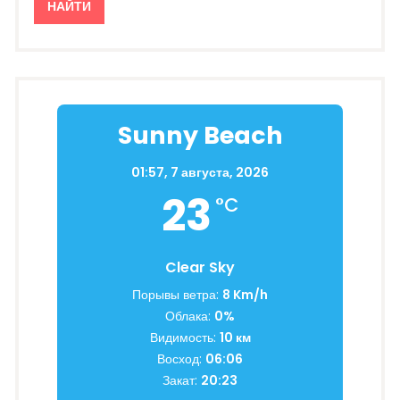
Sunny Beach
01:57,
7 августа, 2026
23
°C
Clear Sky
Порывы ветра:
8 Km/h
Облака:
0%
Видимость:
10 км
Восход:
06:06
Закат:
20:23