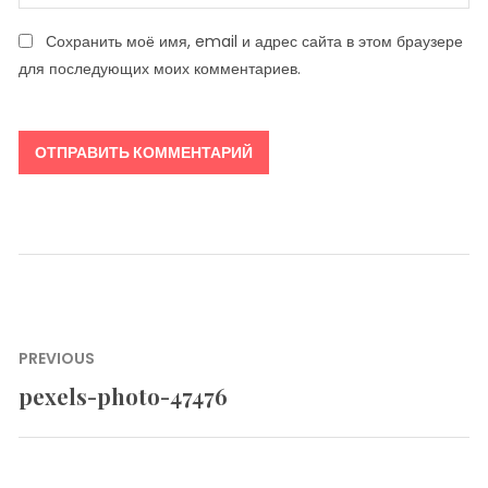
Сохранить моё имя, email и адрес сайта в этом браузере
для последующих моих комментариев.
Навигация
PREVIOUS
по
pexels-photo-47476
Previous
записям
post: