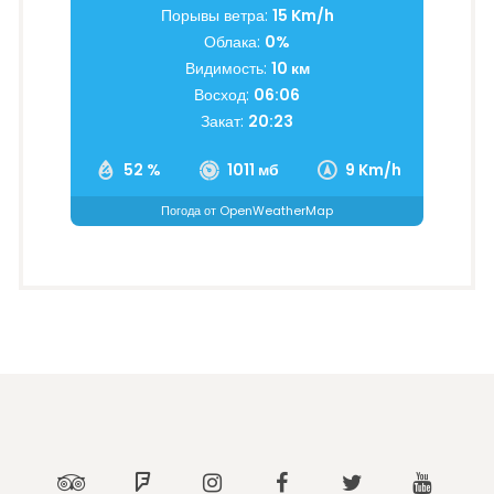
Порывы ветра:
15 Km/h
Облака:
0%
Видимость:
10 км
Восход:
06:06
Закат:
20:23
52 %
1011 мб
9 Km/h
Погода от OpenWeatherMap
Tripadvisor
Foursquare
Instagram
Facebook
Twitter
Youtub