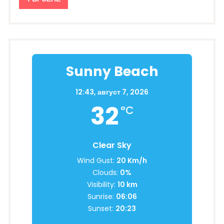
Sunny Beach
12:43,
август 7, 2026
32
°C
Clear Sky
Wind Gust:
20 Km/h
Clouds:
0%
Visibility:
10 km
Sunrise:
06:06
Sunset:
20:23