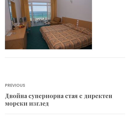
Навигация
PREVIOUS
Двойна супериорна стая с директен
Previous
морски изглед
post: