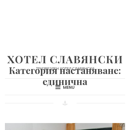
Skip
to
content
ХОТЕЛ СЛАВЯНСКИ
Категория настаняване:
ТРИЗВЕЗДЕН ХОТЕЛ СЛАВЯНСКИ
единична
MENU