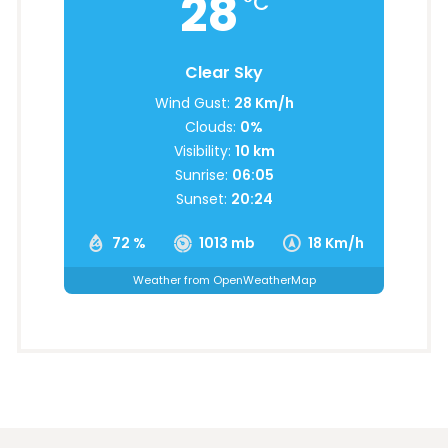
28
°C
Clear Sky
Wind Gust:
28 Km/h
Clouds:
0%
Visibility:
10 km
Sunrise:
06:05
Sunset:
20:24
72 %
1013 mb
18 Km/h
Weather from OpenWeatherMap