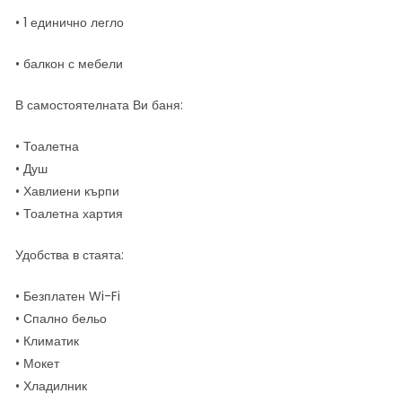
• 1 единично легло
• балкон с мебели
В самостоятелната Ви баня:
• Тоалетна
• Душ
• Хавлиени кърпи
• Тоалетна хартия
Удобства в стаята:
• Безплатен Wi-Fi
• Спално бельо
• Климатик
• Мокет
• Хладилник